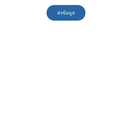
ส่งข้อมูล
ติดต่อ
ติดตามข้อมูลข่าวสาร
เราพร้อมช่วยเหลือคุณทุกเรื่องกฎหมาย
อีเมล