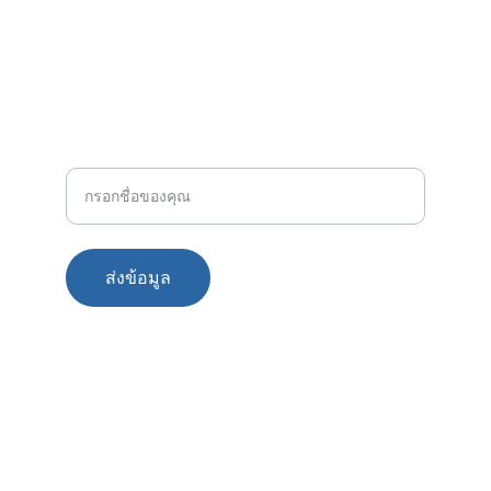
contact@thailandlawyer.info
089 226 8899
โทร
ชื่อ-นามสกุล
ส่งข้อมูล
© 2025. All rights reserved.