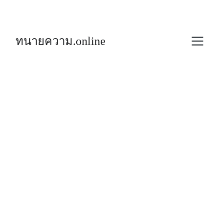
ทนายความ.online
เครือข่าย
ทนายความ
ที่คุณวางใจ
บริการทางกฎหมายครบวงจร พร้อมช่วยเหลือ